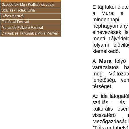
Szepetneki Mg-i Kiállítás és vásár
E táj lakói éle
Szállás / Fedák Kúria
a Mura: a h
Rétes fesztivál
mindennapi
Full Bowl Festival
néphagyomány l
Muraside Folklore Festival
elnevezések i
Dalaink és Táncaink a Mura Mentén
menti Tájvédelm
folyami élővil
kiemelkedő.
A
Mura
folyó 
varázslatos h
meg. Változat
lehetőség, ve
térséget.
Az ide látogató
szállás– és 
kulturális es
visszatérő 
Mezőgazdasági 
(Tótszerdahel