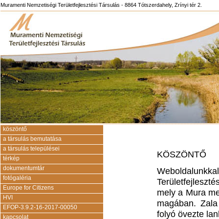
Muramenti Nemzetiségi Területfejlesztési Társulás - 8864 Tótszerdahely, Zrínyi tér 2.
köszöntő
a társulás bemutatása
a társulás települései
KÖSZÖNTŐ
térkép
dokumentumtár
Weboldalunk
fotógaléria
Területfejlesz
Europe for Citizens
mely a Mura me
HVI
magában. Zala
EFOP-3.9.2-16-2017-00050
folyó övezte la
kapcsolat